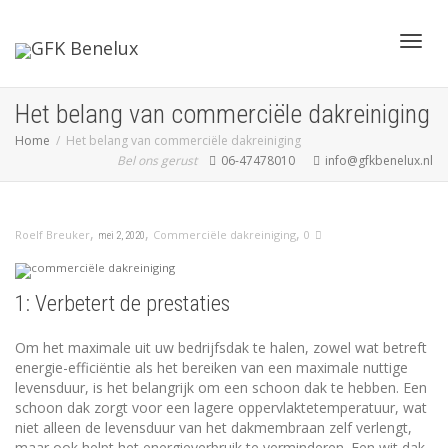
Toggl
Het belang van commerciële dakreiniging
Home
Het belang van commerciële dakreiniging
Bel ons gerust
06-47478010
info@gfkbenelux.nl
navig
,
,
,
Commerciële dakreiniging
0
Roelf Breuker
mei 2, 2020
1: Verbetert de prestaties
Om het maximale uit uw bedrijfsdak te halen, zowel wat betreft
energie-efficiëntie als het bereiken van een maximale nuttige
levensduur, is het belangrijk om een ​​schoon dak te hebben. Een
schoon dak zorgt voor een lagere oppervlaktetemperatuur, wat
niet alleen de levensduur van het dakmembraan zelf verlengt,
maar ook helpt het energieverbruik te verminderen. Een wit dak